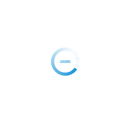
Sport i filozofia
Japońska filozofia shibui: prostota,
J
elegancja i funkcjonalność
r
Szymon Tokarski
10 Sierpnia, 2025
0
Japonia to kraj, który od wieków kultywuje estetykę
J
opartą na prostocie, harmonii i funkcjonalności.
t
Jednym […]
n