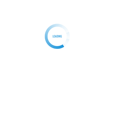
Diagramy i systemy diagramowania
Diagramy i systemy diagramowania
odgrywają
kluczową rolę w nauce origami. System diagramów
Yoshizawa-Randlett, stworzony przez Akirę Yoshizawę
i jego ucznia, upraszcza proces składania papieru,
przedstawiając każdy krok w sposób wizualny. Dzięki
temu, osoby tworzące origami mogą łatwiej zrozumieć,
jak zrealizować skomplikowane projekty.
Systemy diagramowania umożliwiają również
tworzenie bardziej złożonych modeli, które wcześniej
byłyby trudne do odtworzenia. Dzięki diagramom,
origami stało się bardziej dostępne dla szerokiego
grona miłośników, co przyczyniło się do jego
popularności na całym świecie.
Renesans origami w XXI wieku